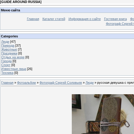
[
GUIDE AROUND RUSSIA
]
Меню сайта
Главная
Каталог статей
Информация о сайте
Гостевая книга
Фо
Фотограф Сергей
Categories
Люди
[47]
Природа
[37]
Животные
[7]
Праздники
[0]
Отдых на море
[0]
Города
[0]
Спорт
[0]
Известные лица
[26]
Техника
[0]
Главная
»
Фотоальбом
»
Фотограф Сергей Соловьев
»
Люди
» русская девушка с пря