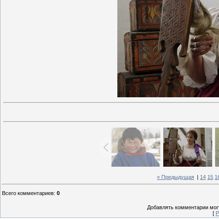
« Предыдущая
|
14
15
1
Всего комментариев
:
0
Добавлять комментарии могу
[
Р